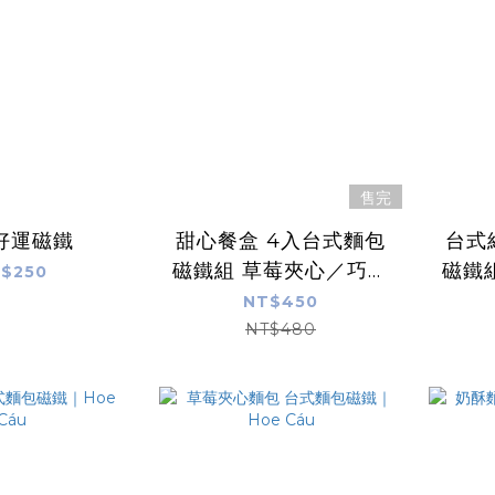
售完
好運磁鐵
甜心餐盒 4入台式麵包
台式
磁鐵組 草莓夾心／巧克
磁鐵
$250
力／奶油螺／奶酥 ｜
鬆／
NT$450
Hoe Cáu
NT$480