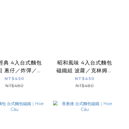
經典 4入台式麵包
昭和風味 4入台式麵包
組 蔥仔／炸彈／肉
磁鐵組 波蘿／克林姆／
蔥肉鬆捲 ｜Hoe
巧克力螺／紅豆 ｜Hoe
NT$450
NT$450
Cáu
Cáu
NT$480
NT$480