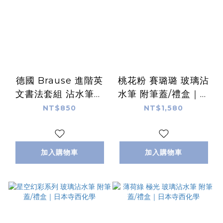
德國 Brause 進階英
桃花粉 賽璐璐 玻璃沾
文書法套組 沾水筆／
水筆 附筆蓋/禮盒｜日
沾水筆筆尖
本寺西化學
NT$850
NT$1,580
加入購物車
加入購物車