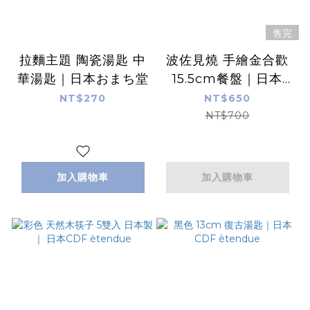
售完
拉麵主題 陶瓷湯匙 中
波佐見燒 手繪金合歡
華湯匙｜日本おまち堂
15.5cm餐盤｜日本
CDF ètendue
NT$270
NT$650
NT$700
加入購物車
加入購物車