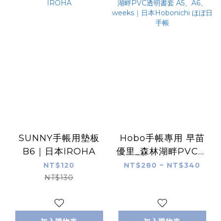
SUNNY手帳用墊板
Hobo手帳專用 早苗
B6｜日本IROHA
優里_森林湖畔PVC透
明書套 A5、A6、
NT$120
NT$280 ~ NT$340
weeks｜日本
NT$130
Hobonichi ほぼ日手
帳