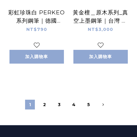
彩虹珍珠白 PERKEO
黃金檀＿原木系列_真
系列鋼筆｜德國
空上墨鋼筆｜台灣 尚
KAWECO
羽堂
NT$790
NT$3,000
加入購物車
加入購物車
1
2
3
4
5