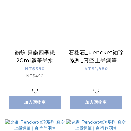
鶺鴒 寫樂四季織
石榴石_Pencket袖珍
20ml鋼筆墨水
系列_真空上墨鋼筆｜
台灣 尚羽堂
NT$360
NT$1,980
NT$450
加入購物車
加入購物車