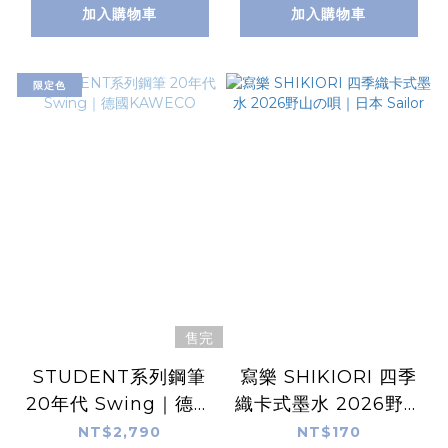
加入購物車
加入購物車
限定色
售完
STUDENT系列鋼筆
寫樂 SHIKIORI 四季
20年代 Swing｜德國
織卡式墨水 2026野山
KAWECO
の唄｜日本 Sailor
NT$2,790
NT$170