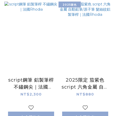
2025新色
script鋼筆 鋁製筆桿
2025限定 茄紫色
不鏽鋼尖｜法國
script 六角金屬 自動
Rhodia
鉛筆/原子筆 髮絲紋鋁
NT$2,300
NT$880
製筆桿｜法國Rhodia