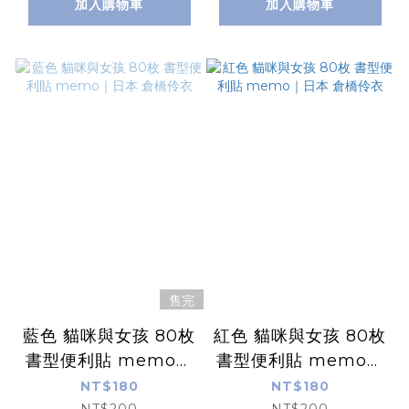
加入購物車
加入購物車
售完
藍色 貓咪與女孩 80枚
紅色 貓咪與女孩 80枚
書型便利貼 memo｜
書型便利貼 memo｜
日本 倉橋伶衣
日本 倉橋伶衣
NT$180
NT$180
NT$200
NT$200