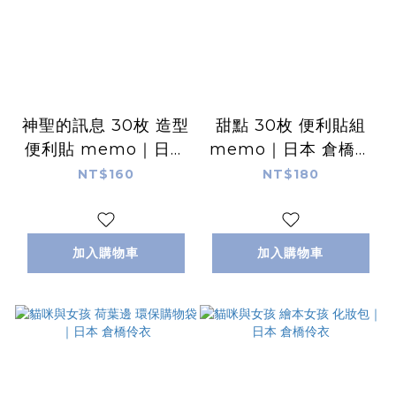
神聖的訊息 30枚 造型
甜點 30枚 便利貼組
便利貼 memo｜日本
memo｜日本 倉橋伶
Gakken
衣
NT$160
NT$180
加入購物車
加入購物車