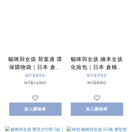
貓咪與女孩 荷葉邊 環
貓咪與女孩 繪本女孩
保購物袋｜日本 倉橋
化妝包｜日本 倉橋伶
伶衣
衣
NT$950
NT$750
NT$1,080
NT$880
加入購物車
加入購物車