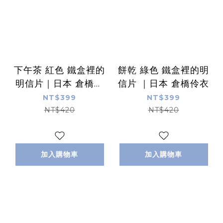
下午茶 紅色 鐵盒裡的
餅乾 綠色 鐵盒裡的明
明信片｜日本 倉橋伶
信片 ｜日本 倉橋伶衣
衣
NT$399
NT$399
NT$420
NT$420
加入購物車
加入購物車