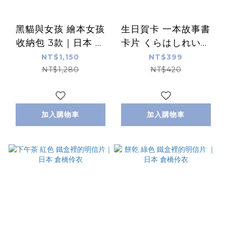
黑貓與女孩 繪本女孩
生日賀卡 一本故事書
收納包 3款｜日本 倉
卡片 くらはしれい繪
橋伶衣
本《關於你的十件事》
NT$1,150
NT$399
｜日本 倉橋伶衣
NT$1,280
NT$420
加入購物車
加入購物車