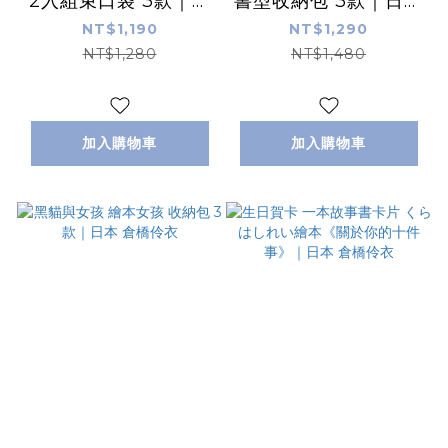
2入組束口袋 3款｜日
書型收納包 3款｜日本
本 倉橋伶衣
倉橋伶衣
NT$1,190
NT$1,290
NT$1,280
NT$1,480
加入購物車
加入購物車