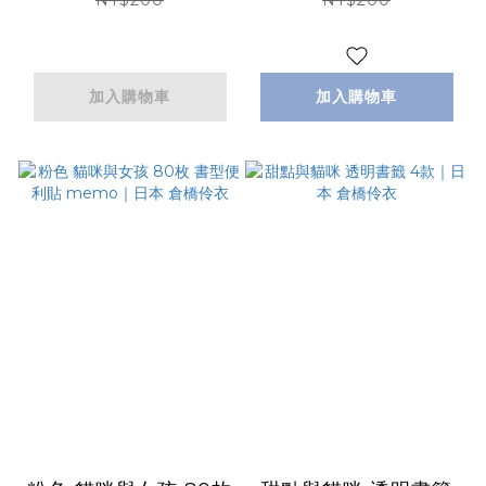
加入購物車
加入購物車