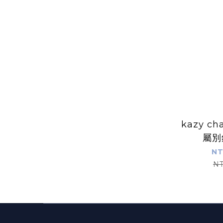
kazy ch
屬別
NT
NT