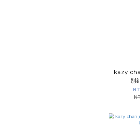
kazy c
別
NT
NT