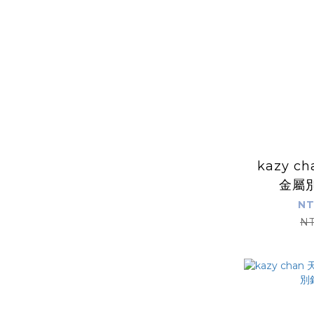
kazy c
金屬
NT
NT