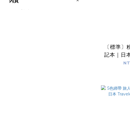
內頁
點/十字點 (1)
空白 (8)
橫線 (1)
方格 (1)
〔標準〕
記本｜日本 T
Not
NT