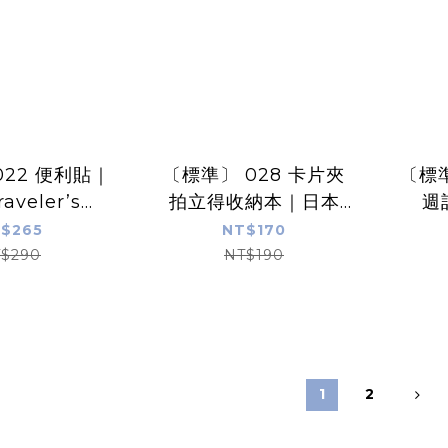
022 便利貼｜
〔標準〕 028 卡片夾
〔標準
aveler’s
拍立得收納本｜日本
週
ebook
Traveler’s Notebook
Trav
$265
NT$170
$290
NT$190
1
2