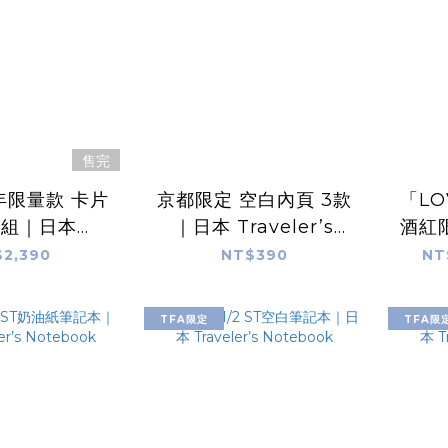
售完
周年限量款 卡片
京都限定 空白內頁 3款
「LO
套組｜日本
｜日本 Traveler’s
酒紅
’s Notebook
Notebook 旅人筆記本
日
2,390
NT$390
NT
人筆記本
TFA限定
TFA限