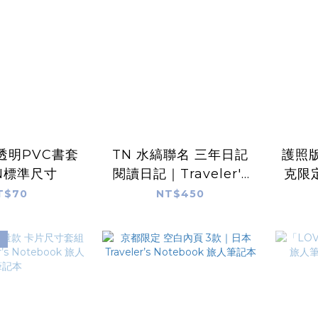
M 透明PVC書套
TN 水縞聯名 三年日記
護照版
N標準尺寸
閱讀日記｜Traveler's
克限
notebook
日
T$70
NT$450
Not