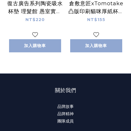
復古廣告系列陶瓷吸水
倉敷意匠xTomotake
杯墊 理髮館 愚室實驗
凸版印刷貓咪厚紙杯墊
所
（小卡片）
NT$220
NT$155
加入購物車
加入購物車
關於我們
品牌故事
品牌精神
團隊成員