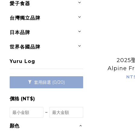
愛子食器
台灣獨立品牌
日本品牌
世界各國品牌
202
Yuru Log
Alpine 
霜雪 PRISMALO 高級
NT
套用篩選
(0/20)
水溶性雙
瑞士 CAR
價格 (NT$)
~
顏色