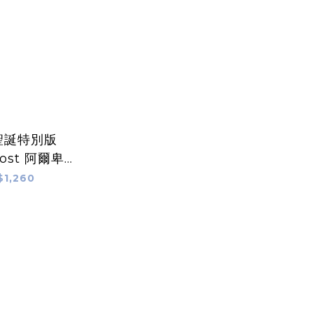
5聖誕特別版
Frost 阿爾卑斯
$1,260
頭色鉛筆組 ｜
AN D'ACHE
卡達