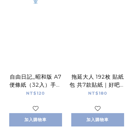
自由日記_昭和版 A7
拖延大人 192枚 貼紙
便條紙（32入）手帳
包 共7款貼紙｜好吧發
擴充單張｜1/1工作室
發
NT$120
NT$180
加入購物車
加入購物車