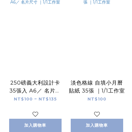
250磅義大利設計卡
淡色格線 自填小月曆
35張入 A6／ 名片尺
貼紙 35張 ｜1/1工作室
寸 ｜1/1工作室
NT$100 ~ NT$135
NT$100
加入購物車
加入購物車