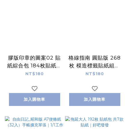
膠版印章的圖案02 貼
格線指南 圓貼版 268
紙綜合包 184枚貼紙組
枚 模造標籤貼紙組｜
｜1/1工作室
1/1工作室
NT$180
NT$180
加入購物車
加入購物車