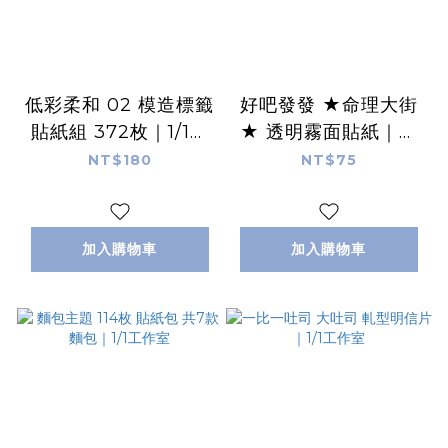
低彩柔和 02 模造標籤
好吧發發 ★命理大街
貼紙組 372枚｜1/1工
★ 透明霧面貼紙｜好
作室
吧發發 x 1/1工作室
NT$180
NT$75
加入購物車
加入購物車