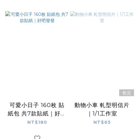
售完
可愛小日子 160枚 貼
動物小車 軋型明信片
紙包 共7款貼紙｜好吧
｜1/1工作室
發發
NT$180
NT$65