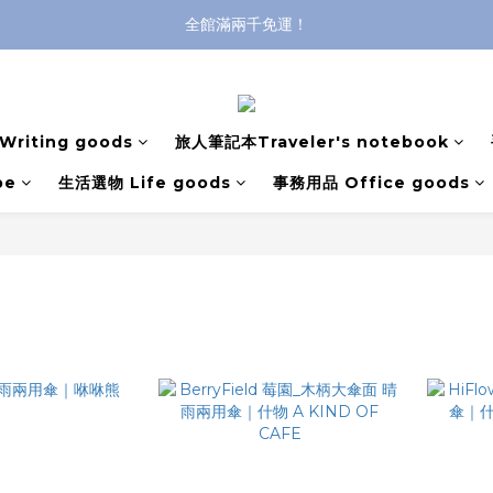
全館滿兩千免運！
全館滿兩千免運！
登入購買，立即接收出貨通知
全館滿兩千免運！
riting goods
旅人筆記本Traveler's notebook
pe
生活選物 Life goods
事務用品 Office goods