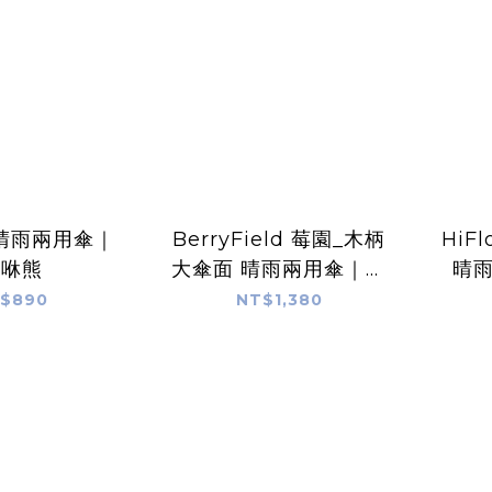
晴雨兩用傘｜
BerryField 莓園_木柄
HiF
咻咻熊
大傘面 晴雨兩用傘｜什
晴雨
物 A KIND OF CAFE
K
$890
NT$1,380