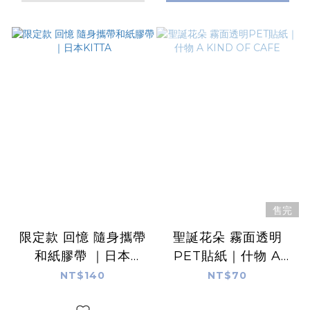
售完
限定款 回憶 隨身攜帶
聖誕花朵 霧面透明
和紙膠帶 ｜日本
PET貼紙｜什物 A
KITTA
KIND OF CAFE
NT$140
NT$70