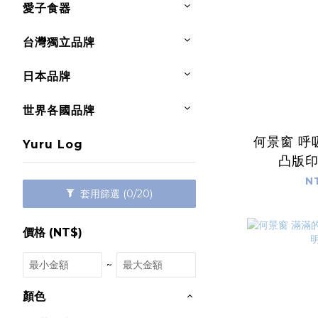
愛子食器
台灣獨立品牌
日本品牌
世界各國品牌
何景窗 呼
Yuru Log
凸版
N
套用篩選
(0/20)
價格 (NT$)
~
顏色