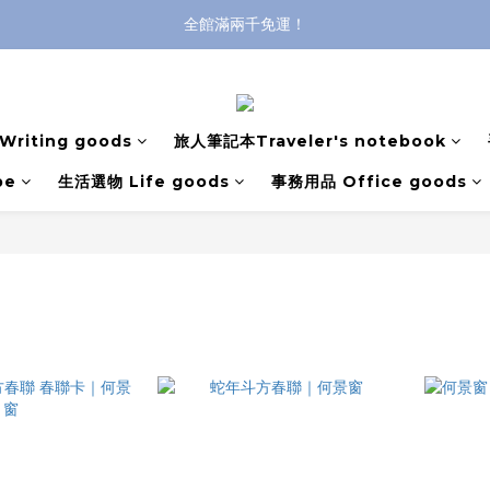
全館滿兩千免運！
全館滿兩千免運！
登入購買，立即接收出貨通知
全館滿兩千免運！
riting goods
旅人筆記本Traveler's notebook
pe
生活選物 Life goods
事務用品 Office goods