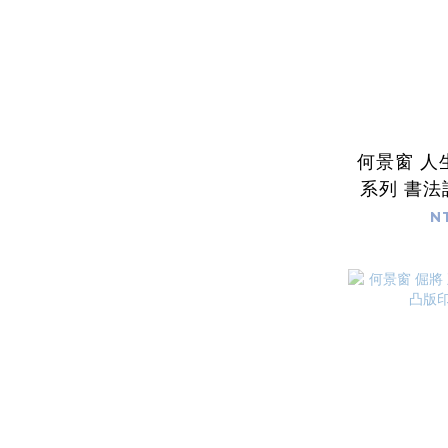
何景窗 人
系列 書
N