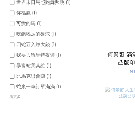
世界末日馬照跑舞照跳 (1)
你福氣 (1)
可愛的馬 (1)
吃飽喝足的魯蛇 (1)
四蛇五入賺大錢 (1)
何景窗 滿
我要去策馬特夜遊 (1)
凸版
暴富蛇我其誰 (1)
N
比馬克思會賺 (1)
蛇來一筆訂單滿滿 (1)
看更多