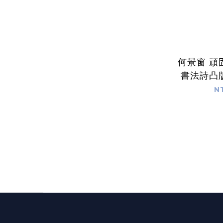
何景窗 頑
書法詩凸
N