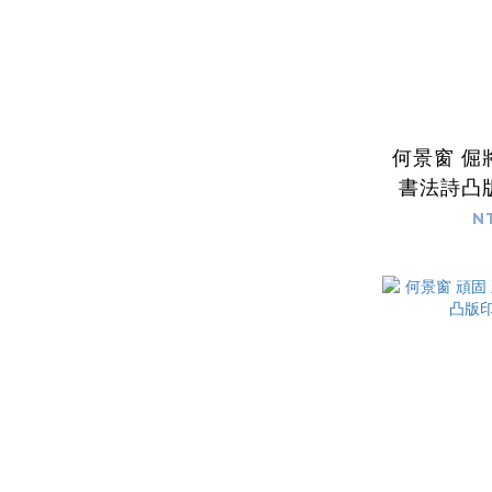
何景窗 倔
書法詩凸
N