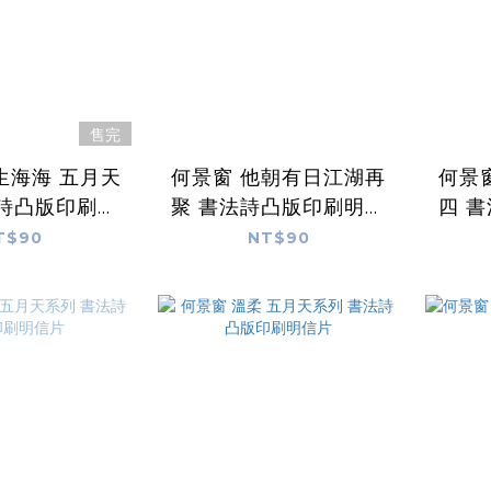
售完
生海海 五月天
何景窗 他朝有日江湖再
何景
法詩凸版印刷明
聚 書法詩凸版印刷明信
四 
信片
片
T$90
NT$90