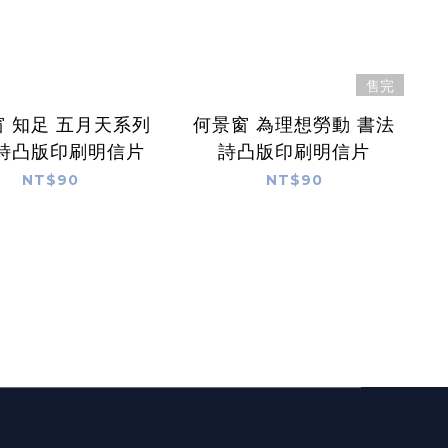
售完
 知足 五月天系列
何景窗 為理想勞動 書法
詩凸版印刷明信片
詩凸版印刷明信片
NT$90
NT$90