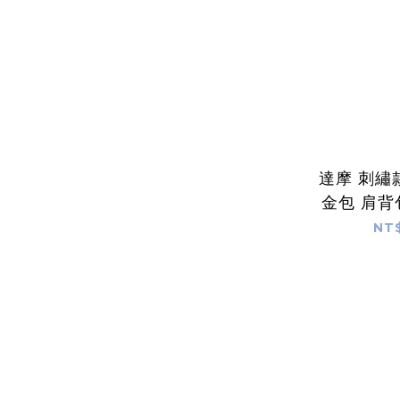
達摩 刺繡
金包 肩
K
NT$