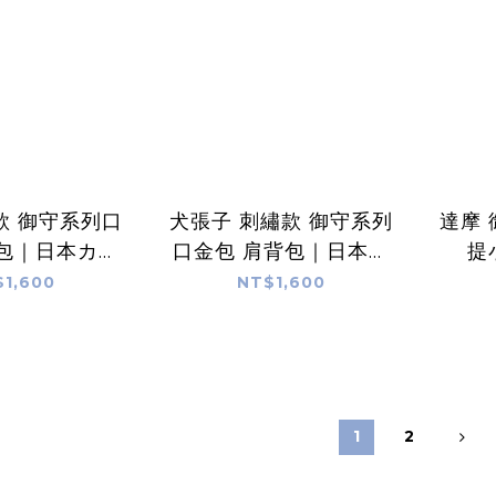
款 御守系列口
犬張子 刺繡款 御守系列
達摩 
背包｜日本カヤ
口金包 肩背包｜日本カ
提
AYA
ヤ KAYA
1,600
NT$1,600
1
2