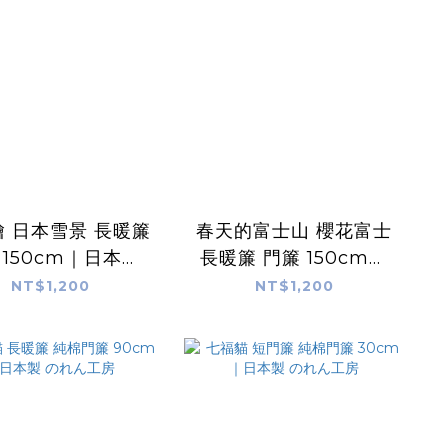
 日本雪景 長暖簾
春天的富士山 櫻花富士
 150cm｜日本製
長暖簾 門簾 150cm｜
のれん工房
日本製 のれん工房
NT$1,200
NT$1,200