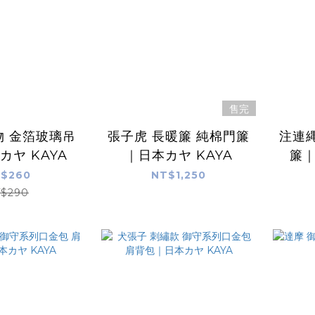
售完
物 金箔玻璃吊
張子虎 長暖簾 純棉門簾
注連縄
カヤ KAYA
｜日本カヤ KAYA
簾｜
$260
NT$1,250
$290