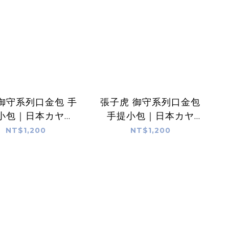
御守系列口金包 手
張子虎 御守系列口金包
小包｜日本カヤ
手提小包｜日本カヤ
KAYA
KAYA
NT$1,200
NT$1,200