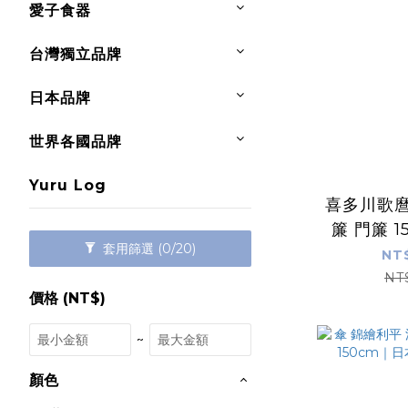
愛子食器
台灣獨立品牌
日本品牌
世界各國品牌
Yuru Log
喜多川歌麿
簾 門簾 
套用篩選
(0/20)
製 
NT
NT
價格 (NT$)
~
顏色