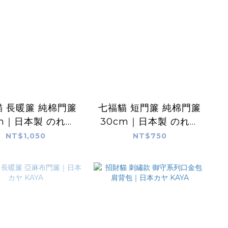
 長暖簾 純棉門簾
七福貓 短門簾 純棉門簾
cm｜日本製 のれん
30cm｜日本製 のれん
工房
工房
NT$1,050
NT$750