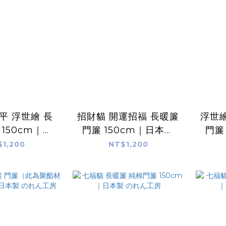
平 浮世繪 長
招財貓 開運招福 長暖簾
浮世繪
 150cm｜日
門簾 150cm｜日本製
門簾
のれん工房
のれん工房
$1,200
NT$1,200