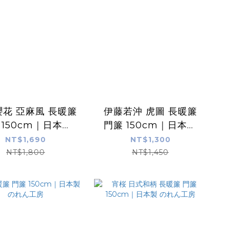
花 亞麻風 長暖簾
伊藤若沖 虎圖 長暖簾
 150cm｜日本製
門簾 150cm｜日本製
のれん工房
のれん工房
NT$1,690
NT$1,300
NT$1,800
NT$1,450