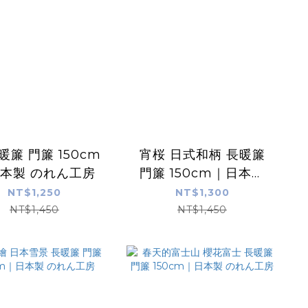
暖簾 門簾 150cm
宵桜 日式和柄 長暖簾
本製 のれん工房
門簾 150cm｜日本製
のれん工房
NT$1,250
NT$1,300
NT$1,450
NT$1,450