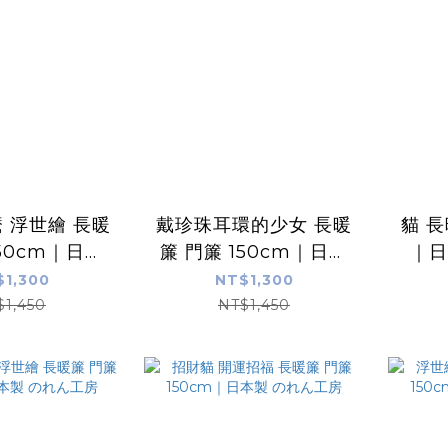
 浮世繪 長暖
戴珍珠耳環的少女 長暖
貓 長
150cm｜日本
簾 門簾 150cm｜日本
｜日
のれん工房
製 のれん工房
$1,300
NT$1,300
$1,450
NT$1,450