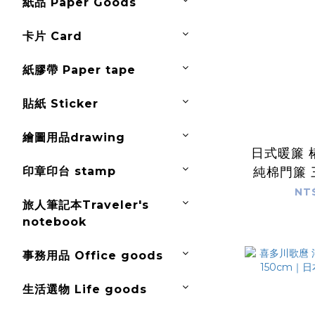
紙品 Paper Goods
卡片 Card
紙膠帶 Paper tape
貼紙 Sticker
繪圖用品drawing
日式暖簾 
印章印台 stamp
純棉門簾
ヤ 
NT
旅人筆記本Traveler's
notebook
事務用品 Office goods
生活選物 Life goods