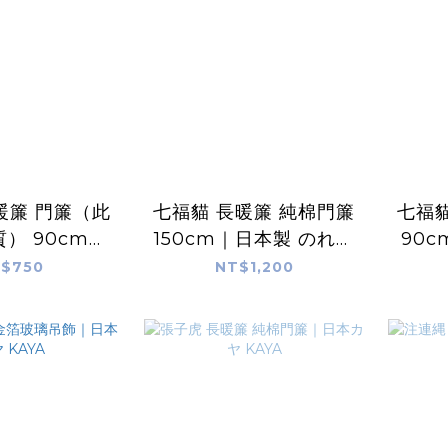
暖簾 門簾（此
七福貓 長暖簾 純棉門簾
七福貓
） 90cm｜
150cm｜日本製 のれん
90
 のれん工房
工房
$750
NT$1,200