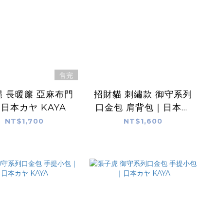
售完
 長暖簾 亞麻布門
招財貓 刺繡款 御守系列
日本カヤ KAYA
口金包 肩背包｜日本カ
ヤ KAYA
NT$1,700
NT$1,600