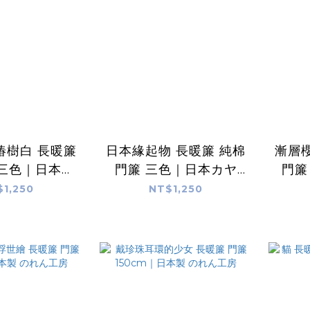
椿樹白 長暖簾
日本緣起物 長暖簾 純棉
漸層櫻
 三色｜日本カ
門簾 三色｜日本カヤ
門簾
KAYA
KAYA
$1,250
NT$1,250