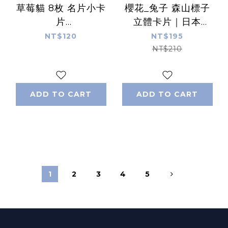
草莓貓 8枚 名片小卡
櫻花_兔子 森山標子
片
立體卡片｜日本
TOCOROCOMUGI
ACTIVE
NT$120
NT$195
｜日本トコロコムギ
CORPORATION
NT$210
ADD TO CART
ADD TO CART
1
2
3
4
5