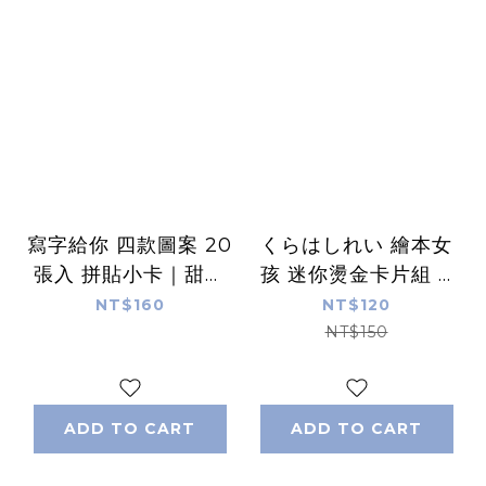
寫字給你 四款圖案 20
くらはしれい 繪本女
張入 拼貼小卡｜甜蜜
孩 迷你燙金卡片組 4
生活
款｜日本 倉橋伶衣
NT$160
NT$120
NT$150
ADD TO CART
ADD TO CART