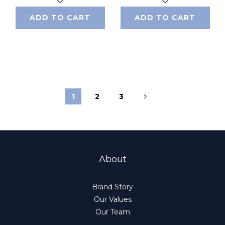
ADD TO CART
ADD TO CART
1
2
3
About
Brand Story
Our Values
Our Team