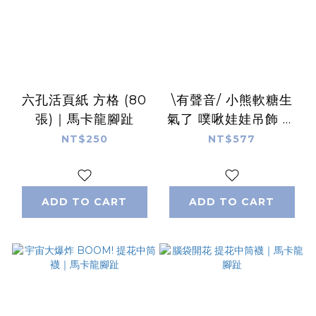
六孔活頁紙 方格 (80
\有聲音/ 小熊軟糖生
張)｜馬卡龍腳趾
氣了 噗啾娃娃吊飾 ｜
馬卡龍腳趾
NT$250
NT$577
ADD TO CART
ADD TO CART