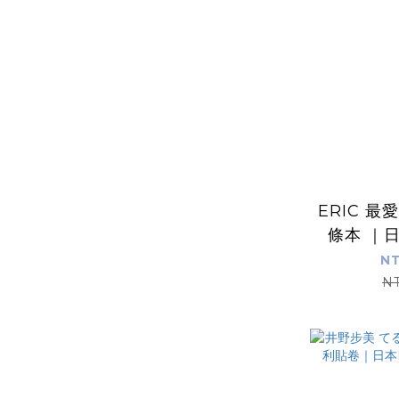
ERIC 最
條本 ｜日
P
NT
N