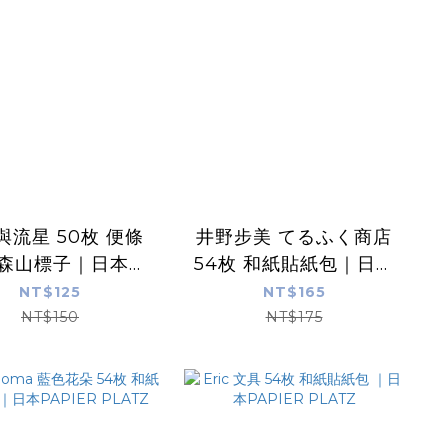
與流星 50枚 便條
井野步美 てるふく商店
 森山標子｜日本
54枚 和紙貼紙包｜日本
APIER PLATZ
PAPIER PLATZ
NT$125
NT$165
NT$150
NT$175