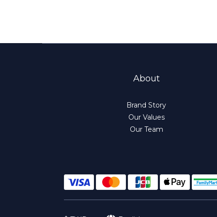
About
Brand Story
Our Values
Our Team