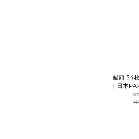
貓頭 54
｜日本PAP
NT
N