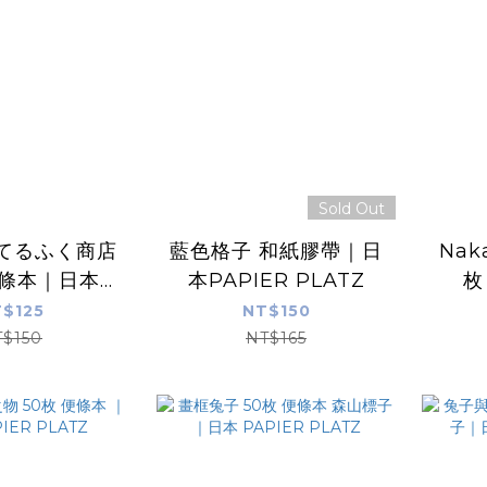
Sold Out
 てるふく商店
藍色格子 和紙膠帶｜日
Nak
便條本｜日本
本PAPIER PLATZ
枚
R PLATZ
P
$125
NT$150
T$150
NT$165