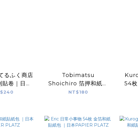
 てるふく商店
Tobimatsu
Kur
便利貼卷｜日本
Shoichiro 箔押和紙膠
54
R PLATZ
帶 兩款｜日本PAPIER
本P
$240
NT$180
PLATZ