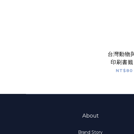
台灣動物
印刷書籤
SilverS
NT$80 
St
About
Brand Story