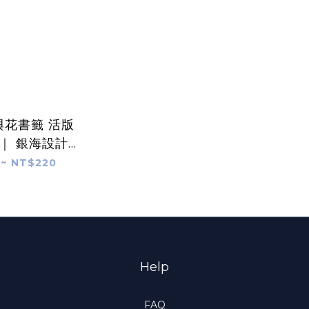
與花書籤 活版
｜ 銀海設計
ea Design
~ NT$220
udio
Help
FAQ