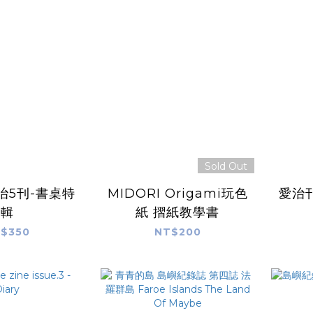
Sold Out
治5刊-書桌特
MIDORI Origami玩色
愛治
輯
紙 摺紙教學書
$350
NT$200