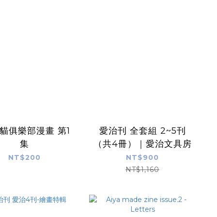
三貓俱樂部漫畫 第1
愛治刊 全套組 2~5刊
集
（共4冊）｜愛治文具房
NT$200
NT$900
NT$1,160