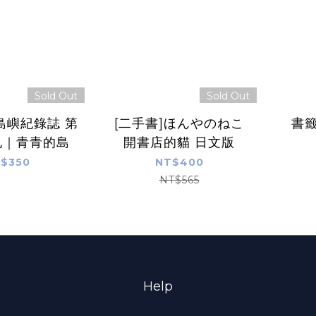
Sold Out
Sold Out
島嶼紀錄誌 第
[二手書]ほんやのねこ
書
札｜青青的島
開書店的貓 日文版
$350
NT$400
NT$565
Help