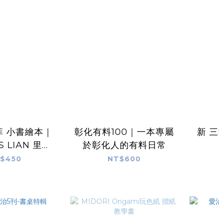
菲 小書繪本｜
彰化有料100｜一本專屬
新 
S LIAN 里恩
於彰化人的有料日常
太太
$450
NT$600