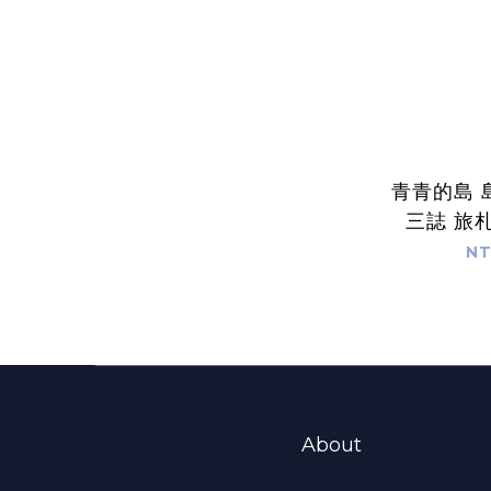
青青的島 
三誌 旅
NT
About