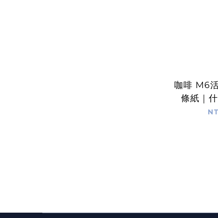
咖啡 M6
條紙｜什物
OF
NT