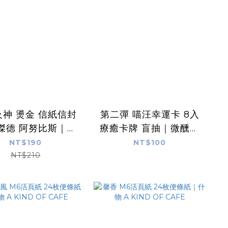
神 燙金 信紙信封
第二彈 喵汪幸運卡 8入
傑德 阿努比斯｜日
療癒卡牌 盲抽｜微醺斑
EL COMMUN
比
NT$190
NT$100
NT$210