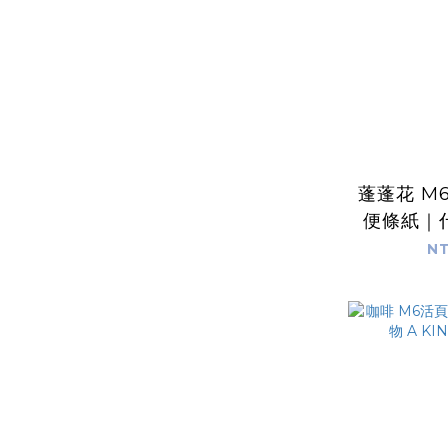
蓬蓬花 M
便條紙｜什
OF
NT