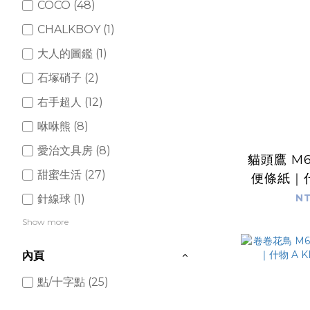
COCO (48)
CHALKBOY (1)
大人的圖鑑 (1)
石塚硝子 (2)
右手超人 (12)
咻咻熊 (8)
愛治文具房 (8)
貓頭鷹 M
甜蜜生活 (27)
便條紙｜什
OF
NT
針線球 (1)
Show more
內頁
點/十字點 (25)