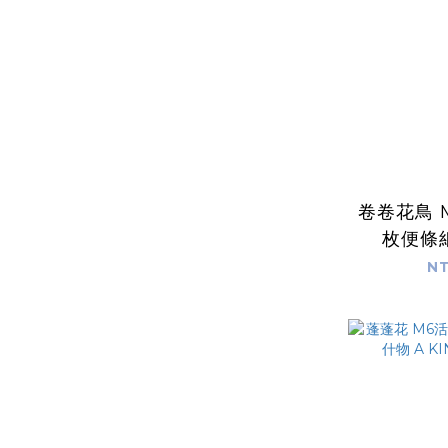
卷卷花鳥 
枚便條
KIND 
NT