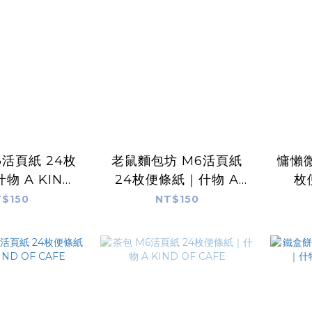
6活頁紙 24枚
老鼠麵包坊 M6活頁紙
慵懶微
物 A KIND
24枚便條紙｜什物 A
枚
 CAFE
KIND OF CAFE
K
$150
NT$150