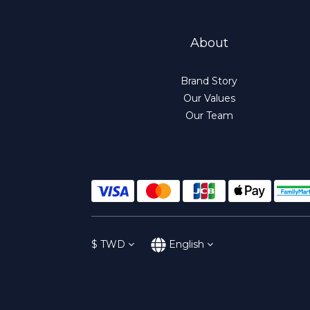
About
Brand Story
Our Values
Our Team
$
TWD
English