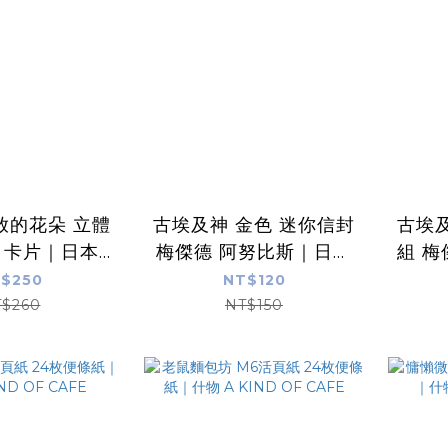
放的花朵 立體
古埃及神 金色 迷你信封
古埃及
日卡片｜日本
梅傑德 阿努比斯｜日本
組 梅
ing Life
EL COMMUN
本
$250
NT$120
$260
NT$150