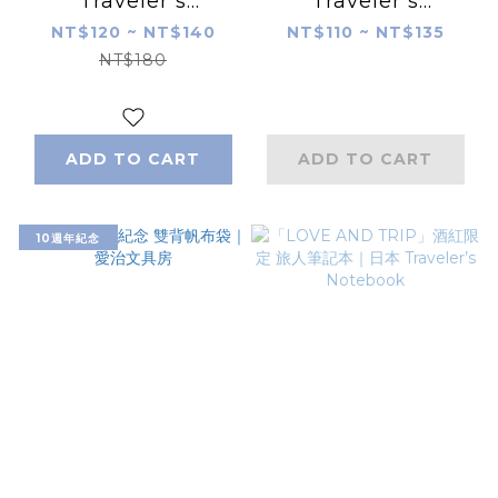
Traveler’s
Traveler’s
Notebook ｜日本
Notebook ｜日本
NT$120 ~ NT$140
NT$110 ~ NT$135
TRAVELER'S
TRAVELER'S
NT$180
NOTEBOOK 旅人筆
NOTEBOOK 旅人筆
記本
記本
ADD TO CART
ADD TO CART
10週年紀念