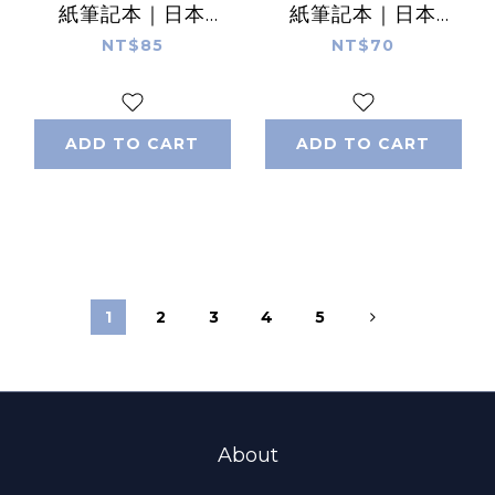
紙筆記本｜日本
紙筆記本｜日本
Traveler’s
Traveler’s
NT$85
NT$70
Notebook
Notebook
ADD TO CART
ADD TO CART
1
2
3
4
5
About