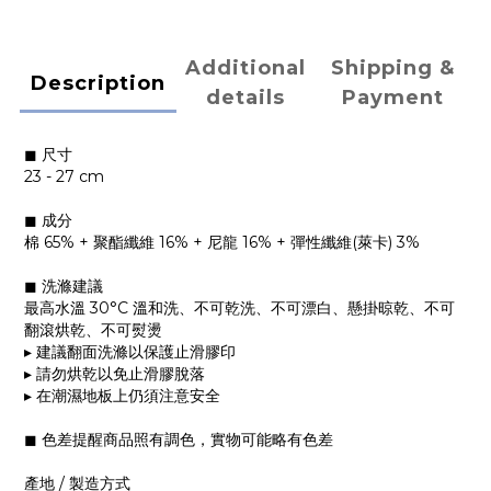
Additional
Shipping &
Description
details
Payment
◼︎ 尺寸
23 - 27 cm
◼︎ 成分
棉 65% + 聚酯纖維 16% + 尼龍 16% + 彈性纖維(萊卡) 3%
◼︎ 洗滌建議
最高水溫 30°C 溫和洗、不可乾洗、不可漂白、懸掛晾乾、不可
翻滾烘乾、不可熨燙
▸ 建議翻面洗滌以保護止滑膠印
▸ 請勿烘乾以免止滑膠脫落
▸ 在潮濕地板上仍須注意安全
◼︎ 色差提醒商品照有調色，實物可能略有色差
產地 / 製造方式