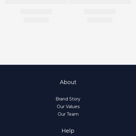
About
Brand Story
Our Values
Our Team
Help