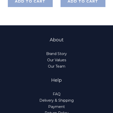
ADD TO CART
ADD TO CART
About
Brand Story
Our Values
Our Team
Help
FAQ
Delivery & Shipping
Payment