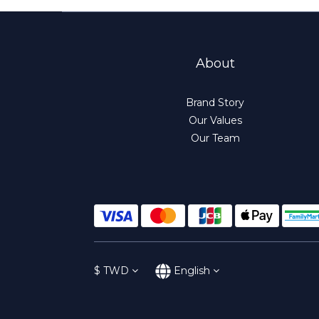
About
Brand Story
Our Values
Our Team
$
TWD
English