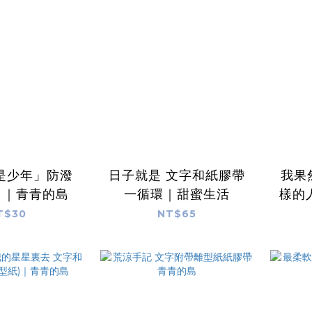
是少年」防潑
日子就是 文字和紙膠帶
我果
 ｜青青的島
一循環｜甜蜜生活
樣的人
T$30
NT$65