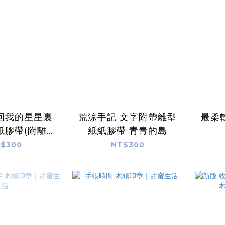
回我的星星裏
荒涼手記 文字附帶離型
最柔
紙膠帶(附離型
紙紙膠帶 青青的島
｜青青的島
$300
NT$300