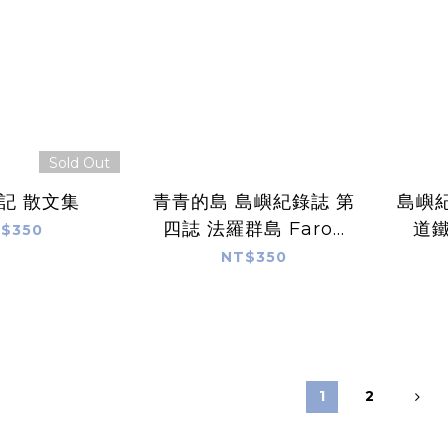
Sold Out
記 散文集
青青的島 島嶼紀錄誌 第
島嶼紀
四誌 法羅群島 Faroe
道
$350
Islands The Land Of
NT$350
Maybe
1
2