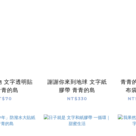
物 文字透明貼
謝謝你來到地球 文字紙
青青的
青青的島
膠帶 青青的島
布袋
T$70
NT$330
NT