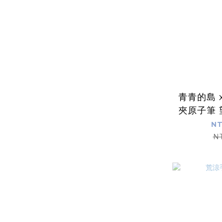
青青的島 x
夾原子筆
NT
N