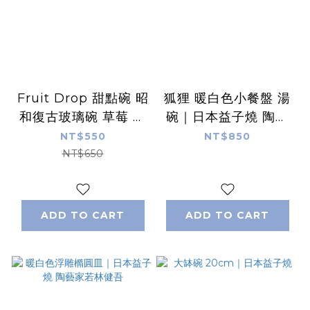
Fruit Drop 甜點碗 昭
狐狸 暖白色小餐盤 湯
和復古玻璃碗 草莓 檸
碗｜日本益子燒 陶藝
檬｜日本石塚硝子
家若林健吾
NT$550
NT$850
NT$650
ADD TO CART
ADD TO CART