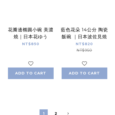
花瓣邊橢圓小碗 美濃
藍色花朵 14公分 陶瓷
燒｜日本花ゆう
飯碗 ｜日本波佐見燒
NT$850
NT$820
NT$950
ADD TO CART
ADD TO CART
1
2