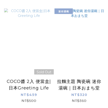
迷你湯碗
Sold Out
COCO醬 2入 便當盒|
拉麵主題 陶瓷碗 迷你
日本Greeting Life
湯碗｜日本おまち堂
NT$459
NT$320
NT$500
NT$360