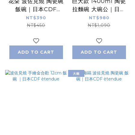
花朵 波佐見燒 陶瓷碗
巨大款 1400ml 陶瓷
飯碗｜日本CDF
拉麵碗 大碗公｜日本
ètendue
おまち堂
NT$390
NT$980
NT$450
NT$1,090
ADD TO CART
ADD TO CART
大碗