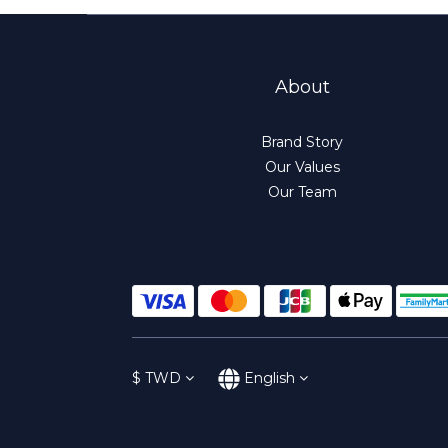
About
Brand Story
Our Values
Our Team
$
TWD
English