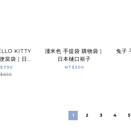
LLO KITTY
淺米色 手提袋 購物袋｜
兔子 
 便當袋｜日本
日本樋口裕子
ATER
$790
NT$500
$850
1
2
3
4
5