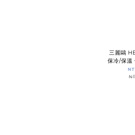
三麗鷗 HE
保冷/保溫
SK
NT
NT