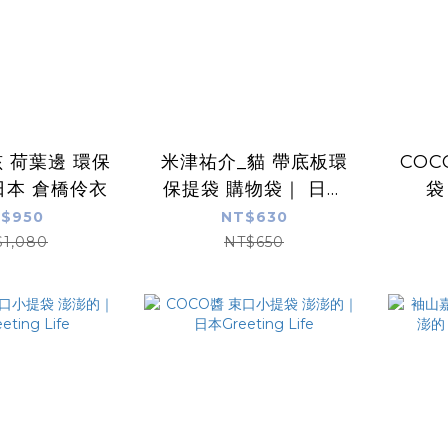
 荷葉邊 環保
米津祐介_貓 帶底板環
CO
日本 倉橋伶衣
保提袋 購物袋｜ 日本
袋
Greeting Life
G
$950
NT$630
$1,080
NT$650