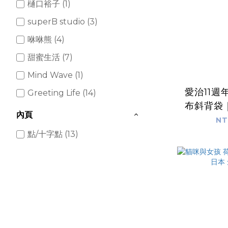
樋口裕子 (1)
superB studio (3)
咻咻熊 (4)
甜蜜生活 (7)
Mind Wave (1)
愛治11週
Greeting Life (14)
布斜背袋
內頁
NT
點/十字點 (13)