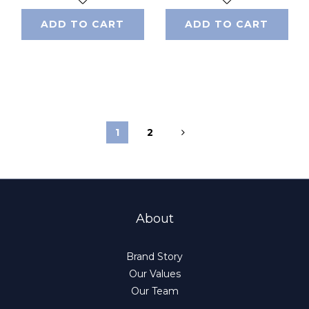
ADD TO CART
ADD TO CART
1
2
About
Brand Story
Our Values
Our Team