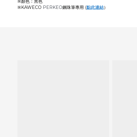
※顏色：黑色
※KAWECO
PERKEO
鋼珠筆專用 (
點此連結
）