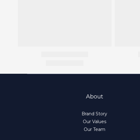
About
Brand Story
Our Values
Our Team