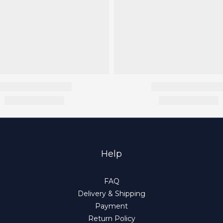
Help
FAQ
Delivery & Shipping
Payment
Return Policy