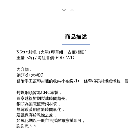
商品描述
3.5cm封蠟（火漆) 印章組 : 古董相框 1
重量: 56g /
每組售價: 6
90
TWD
內容物：
銅頭x1+木柄
X1
皆附手工蓋印封蠟的
收納小布袋x1+一條帶棉芯封蠟或蠟粒一份
封蠟銅頭皆為CNC車製，
圖案越複雜則製成時間越長。
銅頭為無電鍍黃銅材質，
無電鍍黃銅會隨時間氧化，
建議保存於乾燥之處，
如氧化則以一般市售拭銀布擦拭即可，
謝謝您＾＾