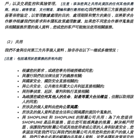
戶」以及交易監控和風險管理。 
 [注意：添加您與之共用此資訊的任何其他供應
我們將與第三方服務提供者
商。例如，銷售管道、支付閘道、運輸和履行應用程式]
簽署保密協定，以管理數據處理的目的、處理期限和雙方的責任，並將要求合
作夥伴根據我們的要求和本隱私政策處理數據。如果您不同意合作夥伴蒐集提
供相關服務所需的個人資料，您或您的客戶可能無法使用相關服務。
（2） 共用
我們不會與任何第三方共享個人資料，除非存在以下一種或多種情況：
[注意： 包括適用於您業務的所有內容]
根據您的要求，或經您事先明確授權或同意;
與履行我們在法律法規下的義務有關;
與國家安全、國防安全直接相關的;
與公共安全、公共衛生和重大公共利益直接相關的;
與刑事偵查、起訴、審判和執行直接相關;
為維護您
或任何其他人的生命、財產等重大合法權益
，但難以取得該
人的同意;
所涉及的個人資料由您
向公眾揭露
;
所涉及的個人資料是從合法和公開揭露的資訊中蒐集的。
與 SHOPLINE 和 SHOPLINE 的附屬公司共用：為了向您提供 
SHOPLINE 產品和服務，提出您可能感興趣的推薦，解決帳戶問
題，保護我們的附屬公司或其他使用者或公眾的人身和財產安全，您
承認並同意我們可以與我們的附屬公司共用您和您的客戶的個人資
料。我們只會在必要的範圍內共享個人資料，並受本隱私政策規定的