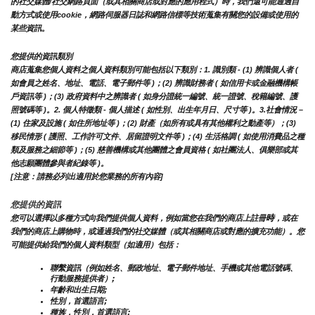
的社交媒體/社交網路頁面（或其相關商店或對應的應用程式）時，我們還可能通過自
動方式或使用cookie，網路伺服器日誌和網路信標等技術蒐集有關您的設備或使用的
某些資訊。
您提供的資訊類別
商店蒐集您個人資料之個人資料類別可能包括以下類別：1. 識別類 - (1) 辨識個人者 ( 
如會員之姓名、地址、電話、電子郵件等 )；(2) 辨識財務者 ( 如信用卡或金融機構帳
戶資訊等 )；(3) 政府資料中之辨識者 ( 如身分證統一編號、統一證號、稅籍編號、護
照號碼等 )。2. 個人特徵類 - 個人描述 ( 如性別、出生年月日、尺寸等 )。3.社會情況 – 
(1) 住家及設施 ( 如住所地址等 )；(2) 財產（如所有或具有其他權利之動產等）；(3) 
移民情形 ( 護照、工作許可文件、居留證明文件等 )；(4) 生活格調 ( 如使用消費品之種
類及服務之細節等 )；(5) 慈善機構或其他團體之會員資格 ( 如社團法人、俱樂部或其
他志願團體參與者紀錄等 )。
[注意：請務必列出適用於您業務的所有內容]
您提供的資訊
時
您可以選擇以多種方式向我們提供個人資料，例如當您在我們的商店上註冊
，或在
我們的商店上購物時，或通過我們的社交媒體（或其相關商店或對應的擴充功能）。您
可能提供給我們的個人資料類型（如適用）包括：
聯繫資訊（例如姓名、郵政地址、電子郵件地址、手機或其他電話號碼、
行動服務提供者）;
年齡和出生日期;
性別，首選語言;
種族，性別，首選語言;