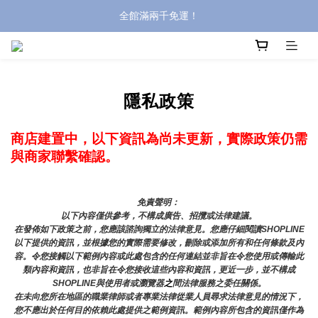
全館滿兩千免運！
全館滿兩千免運！
登入購買，立即接收出貨通知
全館滿兩千免運！
隱私政策
商店建置中，以下資訊為尚未更新，實際政策仍需
與商家聯繫確認。
免責聲明： 
以下內容僅供參考，不構成廣告、招攬或法律建議。
在發佈如下政策之前，您應該諮詢獨立的法律意見。您應仔細閱讀SHOPLINE
以下提供的資訊，並根據您的實際需要修改，刪除或添加所有和任何條款及內
容。令您接觸以下範例內容或此處包含的任何連結並非旨在令您使用或傳輸此
類內容和資訊，也非旨在令您接收這些內容和資訊，更近一步，並不構成
SHOPLINE與使用者或瀏覽器
之
間法律服務之委任關係。
在未向您所在地區的職業律師或者專業法律從業人員尋求法律意見的情況下，
您不應出於任何目的依賴此處提供之範例資訊。範例內容所包含的資訊僅作為