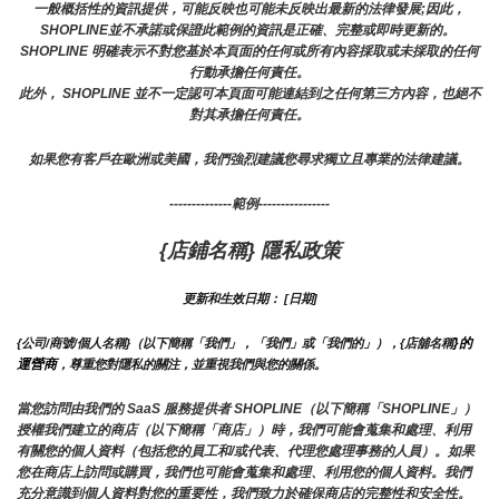
一般概括性的資訊提供，可能反映也可能未反映出最新的法律發展;因此，
SHOPLINE並不承諾或保證此範例的資訊是正確、完整或即時更新的。 
SHOPLINE 明確表示不對您基於本頁面的任何或所有內容採取或未採取的任何
行動承擔任何責任。
此外， SHOPLINE 並不一定認可本頁面可能連結到之任何第三方內容，也絕不
對其承擔任何責任。
如果您有客戶在歐洲或美國，我們強烈建議您尋求獨立且專業的法律建議。
--------------範例----------------
{店鋪名稱} 隱私政策
更新和生效日期： [日期]
}的
{公司/商號/個人名稱}（以下簡稱「我們」，「我們」或「我們的」），{店舖名稱
運營商
，尊重您對隱私的關注，並重視我們與您的關係。 
當您訪問由我們的 SaaS 服務提供者 SHOPLINE（以下簡稱「SHOPLINE」）
授權我們建立的商店（以下簡稱「商店」）時，我們可能會蒐集和處理、利用
有關您的個人資料（包括您的員工和/或代表、代理您處理事務的人員）。如果
您在商店上訪問或購買，我們也可能會蒐集和處理、利用您的個人資料。我們
充分意識到個人資料對您的重要性，我們致力於確保商店的完整性和安全性。