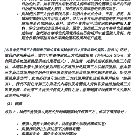
目的的約束。如果我們共用敏感個人資料或我們的關聯公司出於不同
目的使用和處理個人資料，我們將再次尋求您的授權和同意。
與我們的第三方合作夥伴共享：我們只會出於合法、正當、必要、具
體和明確的目的共用個人資料，並且只會共用向您或您的客戶提供相
關服務所必需的個人資料。我們不會共用可以識別您
身份的個人資
料
，除非法律或法規另有規定。通常，這些第三方合作夥伴也是數據
控制者，他們將在徵得您的同意后在自己的帳戶中處理個人資料。此
類合作夥伴可能有自己單獨的隱私政策和用戶協定。
 此外，
[如果您使用第三方营銷應用程式蒐集有關您商店上買家活動的資訊，請插入]
當我們使用
商店
時
，
我們可能會
使用
第三方功能或服務（包括Apps Store、支
付閘道或物流服務提供者的應用程式）。請注意，此類功能或服務由第三方提
供。本隱私政策中描述的規則和程式不適用於此類第三方功能和服務。您向第
三方商店或服務提供的任何資訊將直接提供給這些服務的網路運營商。即使您
通過商店訪問，您也必須遵守這些第三方的適用隱私政策和用戶協定（如果
有）。我們不對任何第三方商店的內容以及有關個人資料和安全措施的第三方
政策負責。在向第三方提供任何個人資料之前，您應閱讀並理解第三方的隱私
政策和用戶協定。
（3） 轉讓
原則上，我們不會將個人資料的控制權轉讓給任何第三方，但以下情況除外：
應個人資料主體的要求，或經您事先明確授權或同意;
與履行我們在法律法規下的義務有關;
與國家安全、國防安全直接相關的;