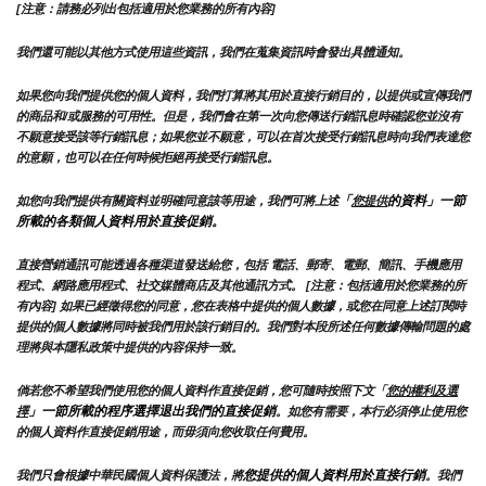
[注意：請務必列出包括適用於您業務的所有內容]
我們還可能以其他方式使用這些資訊，我們在蒐集資訊時會發出具體通知。
如果您向我們提供您的個人資料，我們打算將其用於直接行銷目的，以提供或宣傳我們
的商品和/或服務的可用性。但是，我們會在第一次向您傳送行銷訊息時確認您並沒有
不願意接受該等行銷訊息；如果您並不願意，可以在首次接受行銷訊息時向我們表達您
的意願，也可以在任何時候拒絕再接受行銷訊息。
「
的資料」一節
如您向我們提供有關資料並明確同意該等用途，我們可將上述
您提供
所載的各類個人資料用於直接促銷。
直接營銷通訊可能透過各種渠道發送給您，包括 電話、郵寄、電郵、簡訊、手機應用
程式、網路應用程式、社交媒體商店及其他通訊方式。 [注意：包括適用於您業務的所
有內容] 如果已經徵得您的同意，您在表格中提供的個人數據，或您在同意上述訂閱時
提供的個人數據將同時被我們用於該行銷目的。我們對本段所述任何數據傳輸問題的處
理將與本隱私政策中提供的內容保持一致。
倘若您不希望我們使用您的個人資料作直接促銷，您可隨時按照下文「
您的權利及選
」一節所載的程序選擇退出我們的直接促銷
擇
。如您有需要，本行必須停止使用您
的個人資料作直接促銷用途，而毋須向您收取任何費用。
您提供的個人資料用於直接行銷
我們只會根據中華民國個人資料保護法，將
。我們