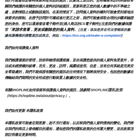
我們可能會在必要時保留和使用您的資訊，以實現上述目的。您有權要求訪問和接收有
關我們維護的有關您的個人資料的詳細資訊，更新和更正您的個人數據中的不準確之
處，並酌情阻止或刪除該資訊。在某些情況下，訪問個人資料的權利可能會受到當地法
律要求的限制。在授予訪問許可權或進行更正之前，我們可能會採取合理的步驟來驗證
您的身份。您可以通過發送電子郵件至{插入商店的CS電子郵件][注意我們的數據保護
來請求查看，更改或刪除您的個人資料
官「
。
 [注意：添加您所在司法管轄區的數
據保護機構的聯繫資訊或商店。例如：
https://ico.org.uk/make-a-complaint/
]
我們如何保護個人資料
我們維護適當的管理，技術和物理保護措施，旨在保護您提供的個人資料免受意外，非
法或未經授權的破壞，丟失，更改，訪問，揭露或使用。但是，沒有任何系統是完美安
全零疑慮的，我們不能保證有關您的資訊在任何情況下都將保持安全，包括您的數據在
傳輸給我們期間的安全性或您行動裝置上數據的安全性。
隱私政策 
有關SHOPLINE如何保留和保護個人資料的資訊，請參閱 
SHOPLINE
（https://shopline.tw/about/privacy）。 
我們如何更新 本隱私政策 
本隱私政策可能會定期更新，恕不另行通知，以反映我們個人資料慣例的變化。我們將
在我們的商店上發佈醒目的通知，通知您我們的隱私政策的任何重大變更，並在政策頂
部註明最近更新時間。