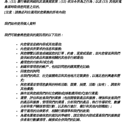
為；(11) 履行條款與細則及退換貨政策；(12) 依法令所為之行為；以及 (13) 其他於蒐
集當時取得您同意之目的。
[注意：請務必列出適用於您業務的所有內容]
我們如何使用個人資料
我們可能會將您提供的資訊用於以下目的：
向您發送促銷內容或其他通信;
向您提供所要求的信息和服務;
與您聯繫以跟進或確認您的訂單，約會，退貨或退款，並向您發送與我們
提供給您的產品和服務相關的其他非行銷通信;
處理您的付款和/或交易;
創建和管理您的帳戶，包括訪問您的購買歷史記錄;
回復您的詢問;
在我們的商店、社交媒體商店和其他地方定製廣告，以滿足您的興趣和歷
史;
與您溝通並管理您參與的特殊活動、競賽、抽獎、活動（如有）、調查和
其他優惠;
操作並與您就我們的社交網路或[移動應用程式]進行溝通;
運營、評估和改進我們的業務（包括開發新產品和服務，增強和改進我們
的產品和服務，管理我們的溝通，分析我們的產品，執行市場研究、數據
分析和客戶關係管理計劃，以及執行會計、審計和其他內部職能）;
遵守適用的法律要求、相關行業標準和我們的政策;
為避免重複並確保您的資訊的準確性，請定期在內部或通過我們的服務提
供者進行數據清理，鏈接或合併我們的記錄。