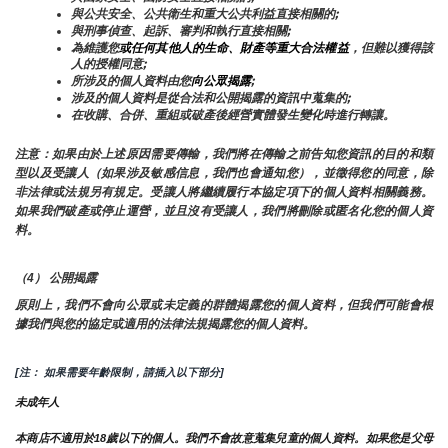
與公共安全、公共衛生和重大公共利益直接相關的;
與刑事偵查、起訴、審判和執行直接相關;
為維護您
或任何其他人的生命、財產等重大合法權益
，但難以獲得該
人的授權同意;
所涉及的個人資料由您
向公眾揭露
;
涉及的個人資料是從合法和公開揭露的資訊中蒐集的;
在收購、合併、重組或破產後經營實體發生變化時進行轉讓。
注意：如果由於上述原因需要傳輸，我們將在傳輸之前告知您資訊的目的和類
型以及受讓人（如果涉及敏感信息，我們也會通知您），並徵得您的同意，除
非法律或法規另有規定。受讓人將繼續履行本協定項下的個人資料相關義務。
如果我們破產或停止運營，並且沒有受讓人，我們將刪除或匿名化您的個人資
料。
（4） 公開揭露
原則上，我們不會向公眾或未定義的群體揭露您的個人資料，但我們可能會根
據我們與您的協定或適用的法律法規揭露您的個人資料。
[注： 如果需要年齡限制，請插入以下部分]
未成年人
本商店不適用於18歲以下的個人。我們不會故意蒐集兒童的個人資料。如果您是父母