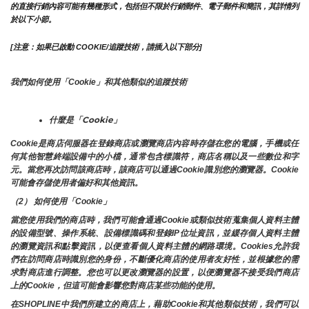
的直接行銷內容可能有幾種形式，包括但不限於行銷郵件、電子郵件和簡訊，其詳情列
於以下小節。
[注意：如果已啟動 COOKIE/追蹤技術，請插入以下部分]
我們如何使用「Cookie」和其他類似的追蹤技術
什麼是「Cookie」
Cookie是商店伺服器在登錄商店或瀏覽商店內容時存儲在您的電腦，手機或任
何其他智慧終端設備中的小檔，通常包含標識符，商店名稱以及一些數位和字
元。當您再次訪問該商店時，該商店可以通過Cookie識別您的瀏覽器。Cookie 
可能會存儲使用者偏好和其他資訊。
（2） 如何使用「Cookie」
當您使用我們的商店時，我們可能會通過Cookie或類似技術蒐集個人資料主體
的設備型號、操作系統、設備標識碼和登錄IP位址資訊，並緩存個人資料主體
的瀏覽資訊和點擊資訊，以便查看個人資料主體的網路環境。Cookies允許我
們在訪問商店時識別您的身份，不斷優化商店的使用者友好性，並根據您的需
求對商店進行調整。您也可以更改瀏覽器的設置，以便瀏覽器不接受我們商店
上的Cookie，但這可能會影響您對商店某些功能的使用。
在SHOPLINE中我們所建立的商店上，藉助Cookie和其他類似技術，我們可以