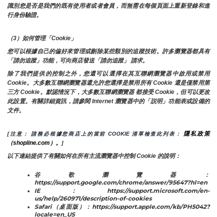
識別您是否是我們的既有使用者或者會員，而無需在每個頁面上重新登錄和進
行身份驗證。
（3）如何管理「Cookie」
您可以根據自己的偏好來管理或刪除某些類別的追蹤技術。許多瀏覽器都具有
「請勿追蹤」功能，可向商店發送「請勿追蹤」 請求。
除了我們提供的控制之外，您還可以選擇在其互聯網瀏覽器中啟用或禁用
Cookie。大多數互聯網瀏覽器還允許您選擇是禁用所有 Cookie 還是僅禁用第
三方 Cookie。默認情況下，大多數互聯網瀏覽器 都接受 Cookie，但可以更改
此設置。有關詳細資訊，請參閱 Internet 瀏覽器中的「説明」功能表或設備的
文件。
隱私政策
[注意： 請務必根據您商店上的當前 COOKIE 清單檢查此列表： 
（shopline.com）。
]
以下連結提供了有關如何在所有主流瀏覽器中控制 Cookie 的說明：
谷歌瀏覽器：
https://support.google.com/chrome/answer/95647?hl=en
IE：https://support.microsoft.com/en-
us/help/260971/description-of-cookies
Safari（桌面版）：https://support.apple.com/kb/PH5042?
locale=en_US