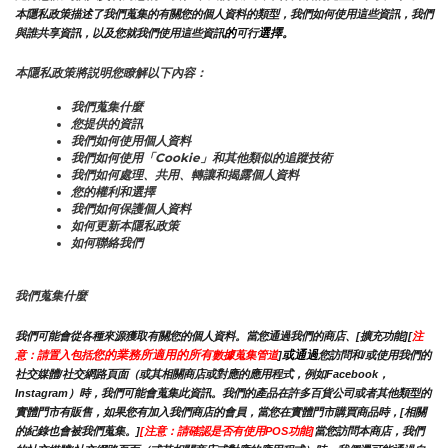
本隱私政策描述了我們蒐集的有關您的個人資料的類型，我們如何使用這些資訊，我們
的
選擇。
與誰共享資訊，以及您就我們使用這些資訊
可行
本隱私政策將説明您瞭解以下內容：
我們蒐集什麼
您提供的資訊
我們如何使用個人資料
我們如何使用「Cookie」和其他類似的追蹤技術
我們如何處理、共用、轉讓和揭露個人資料
您的權利和選擇
我們如何保護個人資料
如何更新本隱私政策
如何聯絡我們
我們蒐集什麼
我們可能會從各種來源獲取有關您的個人資料。當您通過我們的商店、[擴充功能][
注
您的業務所適用的所有
或通過
意：請置入包括
數據蒐集管道
]
您訪問和/或使用我們的
社交媒體/社交網路頁面（或其相關商店或對應的應用程式，例如Facebook，
Instagram）時，我們可能會蒐集此資訊。我們的產品在許多百貨公司或者其他類型的
實體門市有販售，如果您有加入我們商店的會員，當您在實體門市購買商品時，[相關
的紀錄也會被我們蒐集。]
[注意：請確認是否有使用POS功能]
當您訪問本商店，我們