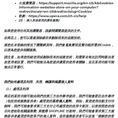
火狐瀏覽器：https://support.mozilla.org/en-US/kb/cookies-
information-websites-store-on-your-computer?
redirectlocale=en-US&redirectslug=Cookies
歌劇：https://www.opera.com/zh-cn/help
[注： 插入其他使用的廣告服務]
如果您使用任何其他瀏覽器，請參閱瀏覽器提供的文件。
在商店上，您可以通過清除緩存來刪除現有的追蹤技術。
當您在未登錄的情況下瀏覽網頁時，我們會蒐集實現流覽功能所需的Cookie，
以便為您提供相關服務。
請注意，如果您拒絕使用或刪除現有的追蹤技術，則需要在每次訪問時親自更
改使用者設置，我們可能無法為您提供優質的使用者體驗，並且某些功能可能
無法正常運行。
我們如何處理及利用、共用、轉讓和揭露個人資料
（1） 處理及利用
商店的某些功能可能由我們的第三方合作夥伴提供，我們可能會委託合作夥伴
（包括技術服務提供者）處理您的
某些個人資料
。 例如，當您使用自動支付功
能時，我們可能會要求第三方支付公司處理您的信用卡資訊，以便按照您的指
示向您收取相關服務費; 當
使用 
SHOPLINE 付款時，我們可能會要求第三方服
務提供者處理您和您客戶的個人資料，這些服務提供者可以促進「瞭解您的客