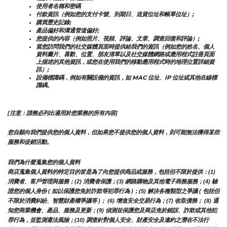
使用者名稱和密碼
付款資訊（例如您的支付卡號、到期日、送貨位址和帳單位址）;
購買歷史記錄;
產品偏好和溝通管道偏好;
您提供的內容（例如照片、視頻、評論、文章、調查回復和評論）;
當您訪問我們的社交媒體頁面時提供給我們的資訊（例如您的姓名、個人
資料圖片、喜歡、位置、朋友清單以及社交媒體網路或應用程式註冊頁面
上描述的其他資訊，或您在使用我們的移動應用程式時的地理位置詳細資
訊）;
設備標識碼，例如有關設備的資訊，如 MAC 位址、IP 位址或其他在線標
識碼。
[注意：請務必列出適用於您業務的所有內容]
您自願向我們提供您的個人資料，但如果您不提供您的個人資料，則可能無法獲得某些
服務和促銷活動。
我們為什麼蒐集您的個人資料
商店蒐集個人資料的特定目的皆是為了向您提供商品或服務，包括但不限於提供：(1) 
消費者、客戶管理與服務；(2) 消費者保護；(3) 網路購物及其他電子商務服務；(4) 驗
證您的個人身份 ( 如以保護您免於詐欺等犯罪行為 )；(5) 解決各種類型之爭議 ( 包括但
不限於消費糾紛、智慧財產權爭議等 )； (6) 增進安全交易行為；(7) 收取債務； (8) 通
知您商業機會、產品、服務及更新；(9) 偵測並保護您及商店免於錯誤、詐欺或其他犯
罪行為，並監測遵法風險；(10) 調查針對個人安全、財產安全及違約之潛在不法行