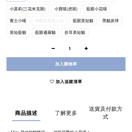
小莫莉(三花米克斯)
小寶喵(虎斑)
藍眼小花喵
賓士小喵
綠眼黑鼻賓士貓
藍眼英短貓
黑貓炭球
英短藍貓
藍眼暹羅貓
折耳美短貓
加入購物車
加入追蹤清單
送貨及付款方
商品描述
了解更多
式