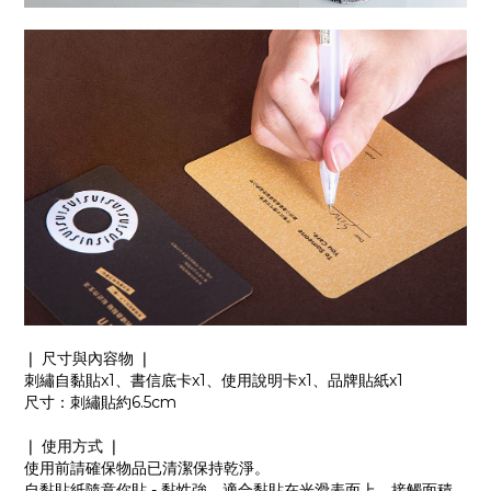
❘ 尺寸與內容物 ❘
刺繡自黏貼x1、書信底卡x1、使用說明卡x1、品牌貼紙x1
尺寸：刺繡貼約6.5cm
❘ 使用方式 ❘
使用前請確保物品已清潔保持乾淨。
自黏貼紙隨意你貼 - 黏性強，適合黏貼在光滑表面上，接觸面積