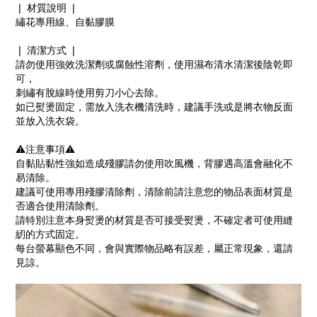
❘ 材質說明 ❘
繡花專用線、自黏膠膜
❘ 清潔方式 ❘
請勿使用強效洗潔劑或腐蝕性溶劑，使用濕布清水清潔後陰乾即
可，
刺繡有脫線時使用剪刀小心去除。
如已熨燙固定，需放入洗衣機清洗時，建議手洗或是將衣物反面
並放入洗衣袋。
⚠️注意事項⚠️
自黏貼黏性強如造成殘膠請勿使用吹風機，背膠遇高溫會融化不
易清除。
建議可使用專用殘膠清除劑，清除前請注意您的物品表面材質是
否適合使用清除劑。
請特別注意本身熨燙的材質是否可接受熨燙，不確定者可使用縫
紉的方式固定。
每台螢幕顯色不同，會與實際物品略有誤差，屬正常現象，還請
見諒。