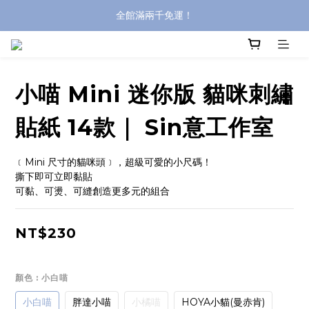
登入購買，立即接收出貨通知
全館滿兩千免運！
全館滿兩千免運！
小喵 Mini 迷你版 貓咪刺繡
貼紙 14款｜ Sin意工作室
﹝Mini 尺寸的貓咪頭﹞，超級可愛的小尺碼！
撕下即可立即黏貼
可黏、可燙、可縫創造更多元的組合
NT$230
顏色
: 小白喵
小白喵
胖達小喵
小橘喵
HOYA小貓(曼赤肯)