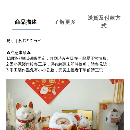
送貨及付款方
商品描述
了解更多
式
尺寸｜約12*13(cm)
⚠️注意事項⚠️
1.泥跟坐墊以磁吸固定，收到時沒有吸在一起屬正常情形。
2.因小泥製作較多工序，偶有線頭未即時修剪，請多見諒！
3.手工製作難免有小小公差，完美主義者下單前請三思