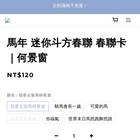
登入購買，立即接收出貨通知
全館滿兩千免運！
全館滿兩千免運！
馬年 迷你斗方春聯 春聯卡
｜何景窗
NT$120
顏色
: 我要去策馬特夜遊
我要去策馬特夜遊
騎馬會長一歲
可愛的馬
比馬克思會賺
你福氣
世界末日馬照跑舞照跳