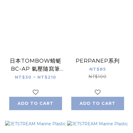
日本TOMBOW蜻蜓
PERPANEP系列
BC-AP 氣壓隨寫筆
NT$85
AirPress
NT$100
NT$30 ~ NT$210
ADD TO CART
ADD TO CART