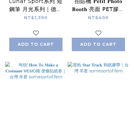
Lunar Sport系列 短
拍貼機 𝐏𝐞𝐭𝐢𝐭 𝐏𝐡𝐨𝐭𝐨
鋼筆 月光系列｜德國
𝐁𝐨𝐨𝐭𝐡 亮面 𝖯𝖤𝖳膠帶
KAWECO
｜台灣 羊君
NT$1,390
NT$400
somesortof.fern
ADD TO CART
ADD TO CART