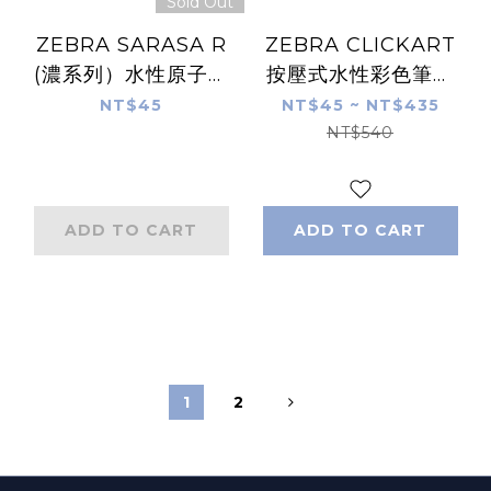
Sold Out
ZEBRA SARASA R
ZEBRA CLICKART
(濃系列）水性原子筆
按壓式水性彩色筆｜
0.5mm 黑色
ZEBRA Click Art
NT$45
NT$45 ~ NT$435
NT$540
ADD TO CART
ADD TO CART
1
2