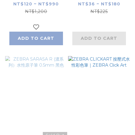
斑馬
0.5mm｜日本
NT$120 ~ NT$990
NT$36 ~ NT$180
ZEBRA
NT$1,200
NT$225
ADD TO CART
ADD TO CART