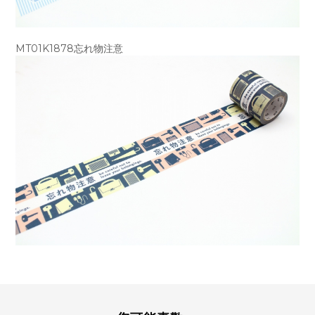
MT01K1878忘れ物注意