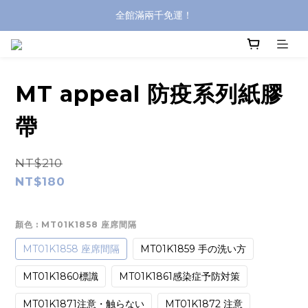
全館滿兩千免運！
全館滿兩千免運！
登入購買，立即接收出貨通知
全館滿兩千免運！
MT appeal 防疫系列紙膠
帶
NT$210
NT$180
顏色
: MT01K1858 座席間隔
MT01K1858 座席間隔
MT01K1859 手の洗い方
MT01K1860標識
MT01K1861感染症予防対策
MT01K1871注意・触らない
MT01K1872 注意