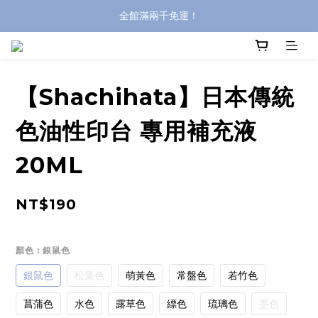
全館滿兩千免運！
全館滿兩千免運！
登入購買，立即接收出貨通知
全館滿兩千免運！
【Shachihata】日本傳統
色油性印台 專用補充液
20ML
NT$190
顏色
: 銀鼠色
銀鼠色
松葉色
萌黃色
常盤色
若竹色
菖蒲色
水色
露草色
縹色
琉璃色
墨色