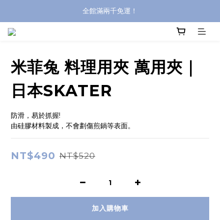
全館滿兩千免運！
全館滿兩千免運！
登入購買，立即接收出貨通知
全館滿兩千免運！
米菲兔 料理用夾 萬用夾｜
日本SKATER
防滑，易於抓握!
由硅膠材料製成，不會劃傷煎鍋等表面。
NT$490
NT$520
加入購物車