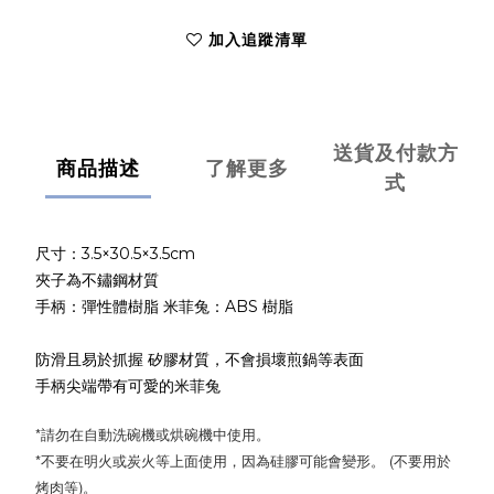
加入追蹤清單
送貨及付款方
商品描述
了解更多
式
尺寸：3.5×30.5×3.5cm
夾子為不鏽鋼材質
手柄：彈性體樹脂 米菲兔：ABS 樹脂
防滑且易於抓握 矽膠材質，不會損壞煎鍋等表面
手柄尖端帶有可愛的米菲兔
*請勿在自動洗碗機或烘碗機中使用。
*不要在明火或炭火等上面使用，因為硅膠可能會變形。 (不要用於
烤肉等)。