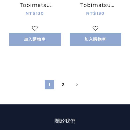
Tobimatsu
Tobimatsu
Shoichiro ｜日本
Shoichiro ｜日本
NT$130
NT$130
ACTIVE
ACTIVE
CORPORATION
CORPORATION
加入購物車
加入購物車
1
2
關於我們