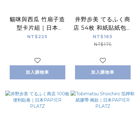
貓咪與西瓜 竹扇子造
井野步美 てるふく商
型卡片組｜日本
店 54枚 和紙貼紙包｜
ACTIVE
日本PAPIER PLATZ
NT$225
NT$165
CORPORATION
NT$175
加入購物車
加入購物車