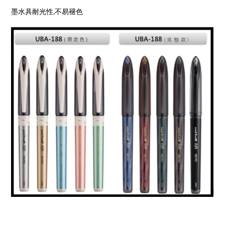
墨水具耐光性,不易褪色