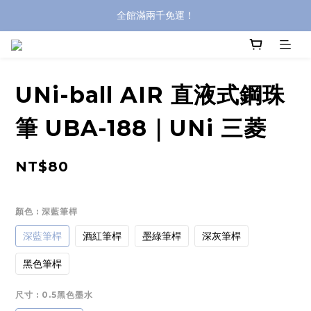
全館滿兩千免運！
全館滿兩千免運！
登入購買，立即接收出貨通知
全館滿兩千免運！
UNi-ball AIR 直液式鋼珠
筆 UBA-188｜UNi 三菱
NT$80
顏色
: 深藍筆桿
深藍筆桿
酒紅筆桿
墨綠筆桿
深灰筆桿
黑色筆桿
尺寸
: 0.5黑色墨水