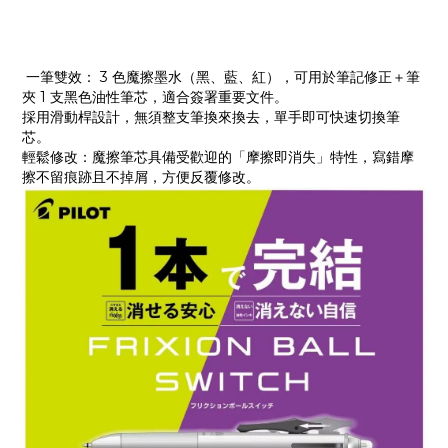
一筆雙效： 3 色魔擦墨水（黑、藍、紅），可用於筆記修正＋筆
夾 1 支黑色油性筆芯，適合簽署重要文件。
採用滑動桿設計，無須整支筆換來換去，單手即可快速切換筆
芯。
輕鬆修改：魔擦筆芯具備受歡迎的「摩擦即消失」特性，寫錯摩
擦不留痕跡且不掉屑，方便反覆修改。