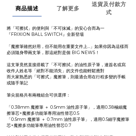
送貨及付款方
商品描述
了解更多
式
將「可擦拭」的便利與「不可抹滅」的安心合而為一
『FRIXION BALL SWITCH』全新登場
「魔擦筆雖然好用，但不能用在重要文件上...」如果你因為這樣而
必須隨身帶兩支筆，那這絕對是個 BIG NEWS！
這支筆竟然直接搭載了「不可擦拭」的油性原子筆，連簽名或寫
收件人姓名等「絕對不能消失」的文件也能輕鬆應對
而大家熟悉的「可擦式」魔擦筆，則最適合用在行程多變的手帳
或隨手筆記
筆尖規格共有兩種組合可供選擇：
「0.38mm 魔擦筆 ＋ 0.5mm 油性原子筆」，適用0.38極細魔
擦筆芯+魔擦多功能筆專用油性替芯0.5
「0.5mm 魔擦筆 ＋ 0.7mm 油性原子筆」，適用0.5細字魔擦筆
芯+魔擦多功能筆專用油性替芯0.7