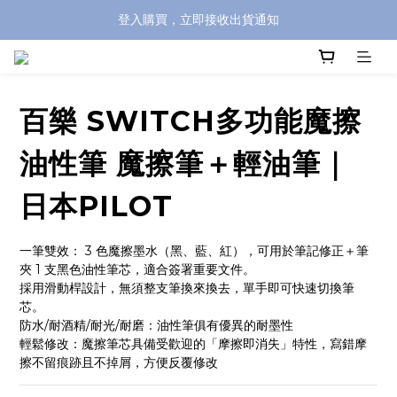
登入購買，立即接收出貨通知
全館滿兩千免運！
全館滿兩千免運！
百樂 SWITCH多功能魔擦
油性筆 魔擦筆＋輕油筆｜
日本PILOT
一筆雙效： 3 色魔擦墨水（黑、藍、紅），可用於筆記修正＋筆
夾 1 支黑色油性筆芯，適合簽署重要文件。
採用滑動桿設計，無須整支筆換來換去，單手即可快速切換筆
芯。
防水/耐酒精/耐光/耐磨：油性筆俱有優異的耐墨性
輕鬆修改：魔擦筆芯具備受歡迎的「摩擦即消失」特性，寫錯摩
擦不留痕跡且不掉屑，方便反覆修改