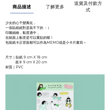
送貨及付款方
商品描述
了解更多
式
少女的心千變萬化，
一張貼紙絕對是裝不下的 ：）
印圖細緻，黏度適中，
在紙面上黏歪是可以重貼的喔！
包裝紙卡正背面都可以作為MEMO或是小卡片書寫～
尺寸｜貼紙 9 cm X 18 cm
底卡 9 cm X 20 cm
材質｜PVC