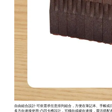
自由組合設計-可依需求任意排列組合，方便在筆記本、手帳或
多方向連接使用-凸凹卡榫設計，可橫向或縱向連接，靈活搭配