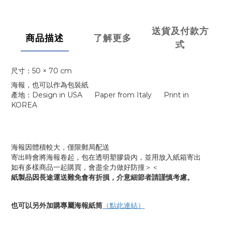
送貨及付款方
商品描述
了解更多
式
尺寸：50 × 70 cm
海報，也可以作為包裝紙
產地：Design in USA Paper from Italy Print in
KOREA
海報因體積較大，僅限郵局配送
寄出時會將海報卷起，包在透明塑膠袋內，並用放入紙箱寄出
如有多樣商品一起購買，會盡全力做好防撞＞＜
紙製品因長途運送難免會有折損，介意細節者請謹慎考慮。
也可以另外加購專屬海報紙筒
（點此連結）