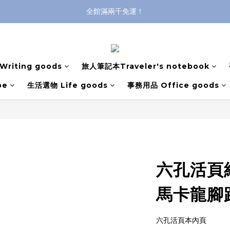
登入購買，立即接收出貨通知
全館滿兩千免運！
全館滿兩千免運！
riting goods
旅人筆記本Traveler's notebook
pe
生活選物 Life goods
事務用品 Office goods
六孔活頁紙
馬卡龍腳
六孔活頁本內頁