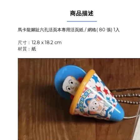
商品描述
馬卡龍腳趾六孔活頁本專用活頁紙 / 網格( 80 張) 1入
尺寸
：
12.8 x 18.2 cm
材質：
紙