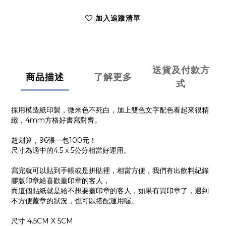
加入追蹤清單
送貨及付款方
商品描述
了解更多
式
採用模造紙印製，微米色不死白，加上雙色文字配色看起來很精
緻，4mm方格好書寫對齊。
超划算，96張一包100元！
尺寸為適中的4.5 x 5公分相當好運用。
寫完就可以貼到手帳或是拼貼裡，相當方便，我們有出飲料紀錄
膠版印章給喜歡蓋印章的客人，
而這個貼紙就是給不想要蓋印章的客人，如果有買印章了，遇到
不方便蓋章的狀況，也可以搭配運用喔。
尺寸 4.5CM X 5CM