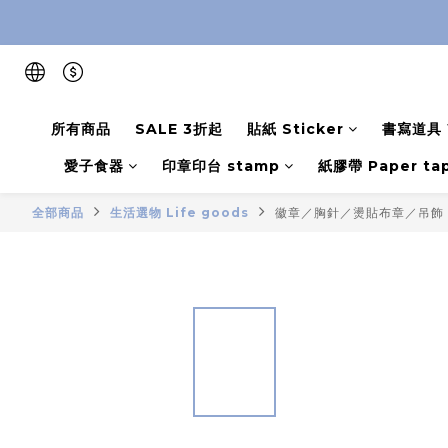
所有商品
SALE 3折起
貼紙 Sticker
書寫道具 W
愛子食器
印章印台 stamp
紙膠帶 Paper ta
全部商品
生活選物 Life goods
徽章／胸針／燙貼布章／吊飾