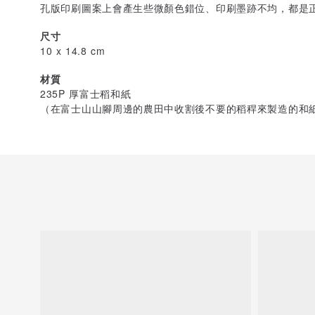
孔版印刷圖案上會產生些微顏色錯位、印刷墨跡不均，都是
尺寸
10 x 14.8 cm
材質
235P 厚富士稻和紙
（在富士山山腳周邊的農田中收割後不要的稻稈來製造的和